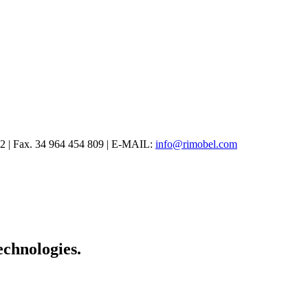
12 | Fax. 34 964 454 809 | E-MAIL:
info@rimobel.com
 exclusivos en
betify penalty
. Disfruta de un entorno seguro y de opcion
echnologies.