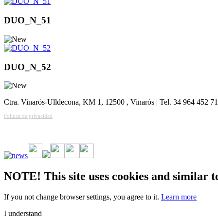
DUO_N_51
DUO_N_52
Ctra. Vinarós-Ulldecona, KM 1, 12500 , Vinaròs | Tel. 34 964 452 7
Política de privacidad
Vive la emoción de apostar con una gran variedad de juegos y bonos
NOTE! This site uses cookies and similar t
If you not change browser settings, you agree to it.
Learn more
I understand