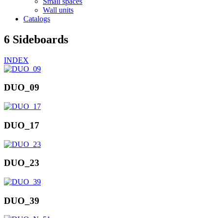
Small spaces
Wall units
Catalogs
6 Sideboards
INDEX
DUO_09
DUO_17
DUO_23
DUO_39