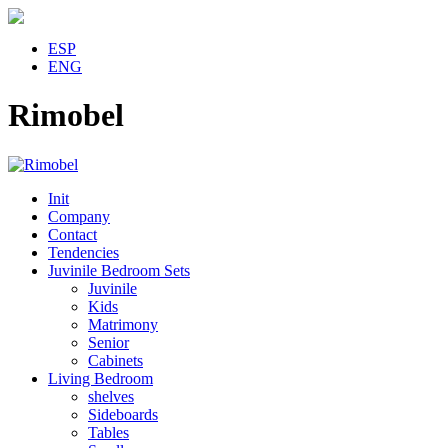
ESP
ENG
Rimobel
Init
Company
Contact
Tendencies
Juvinile Bedroom Sets
Juvinile
Kids
Matrimony
Senior
Cabinets
Living Bedroom
shelves
Sideboards
Tables