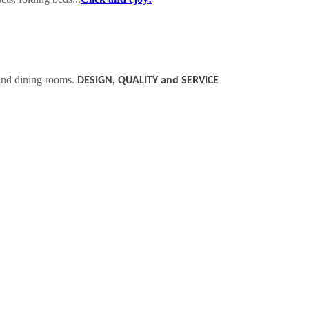
 and dining rooms.
DESIGN, QUALITY and SERVICE
es de pago rápidas. Regístrate ahora y comienza a ganar.