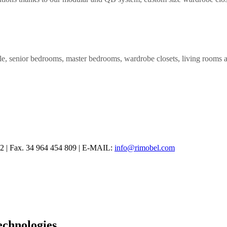
ile, senior bedrooms, master bedrooms, wardrobe closets, living rooms
12 | Fax. 34 964 454 809 | E-MAIL:
info@rimobel.com
 exclusivos en
betify penalty
. Disfruta de un entorno seguro y de opcion
echnologies.