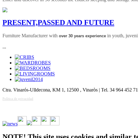
PRESENT,PASSED AND FUTURE
Furniture Manufacturer with
in youth, juven
over
30 years experience
...
Ctra. Vinarós-Ulldecona, KM 1, 12500 , Vinaròs | Tel. 34 964 452 7
Política de privacidad
Vive la emoción de apostar con una gran variedad de juegos y bonos
NOTE! This site uses cookies and similar t