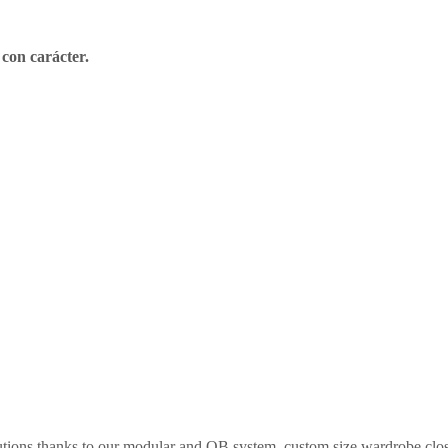
 con carácter.
utions thanks to our modular and QB system, custom size wardrobe close