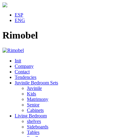
ESP
ENG
Rimobel
Init
Company
Contact
Tendencies
Juvinile Bedroom Sets
Juvinile
Kids
Matrimony
Senior
Cabinets
Living Bedroom
shelves
Sideboards
Tables