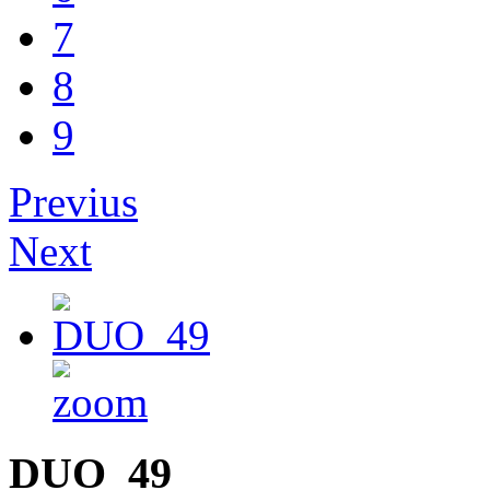
7
8
9
Previus
Next
DUO_49